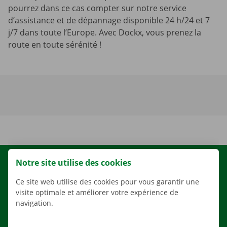
pourrez dans ce cas compter sur notre service
d’assistance et de dépannage disponible 24 h/24 et 7
j/7 dans toute l’Europe. Avec Dockx, vous prenez la
route en toute sérénité !
Notre site utilise des cookies
LOCATION
NOS VÉHICULES
Ce site web utilise des cookies pour vous garantir une
visite optimale et améliorer votre expérience de
NOS SERVICES
navigation.
AGENCES