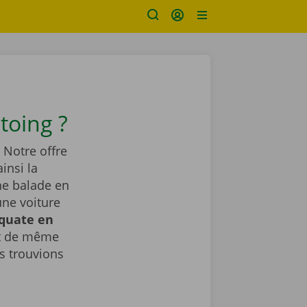
toing ?
 Notre offre
insi la
ne balade en
une voiture
équate en
ut de même
 trouvions