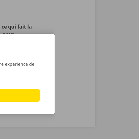
ce qui fait la
 : nous
t, et nous
itons pas, il
echnique au
otre service
tre expérience de
ope. Avec