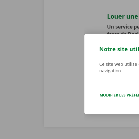
Louer une 
Un service pe
force de Doc
faisons le to
Notre site uti
appliquons to
se peut toute
cours de la p
Ce site web utilise
navigation.
d’assistance 
Dockx, vous p
MODIFIER LES PRÉF