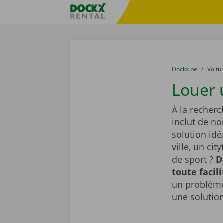
Skip content
Skip language
sitename
You are here:
du
Dockx.be
to
Voitu
Louer 
À la recherc
inclut de n
solution id
ville, un ci
de sport ?
D
toute facil
un problème
une solutio