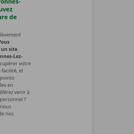
ronnes-
ouvez
ure de
nlèvement
Vous
un site
onnes-Lez-
cupérer votre
facilité, et
points
les en
éférez venir à
 personnel ?
 nous
de nos