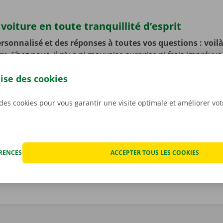
voiture en toute tranquillité d’esprit
rsonnalisé et des réponses à toutes vos questions : voilà 
kx.
Chez nous, il n’y a ni mauvaise surprise ni frais imprévus
ur de la voiture ensemble avant que vous ne preniez le volan
lise des cookies
ujours des prix transparents. Même si nous ne vous le souha
fois que votre voiture de location rencontre un problème t
ériode de location. Vous pourrez dans ce cas compter sur n
 des cookies pour vous garantir une visite optimale et améliorer vo
et de dépannage disponible 24 h/24 et 7 j/7 dans toute l’Eur
renez la route en toute sérénité !
ÉRENCES
ACCEPTER TOUS LES COOKIES