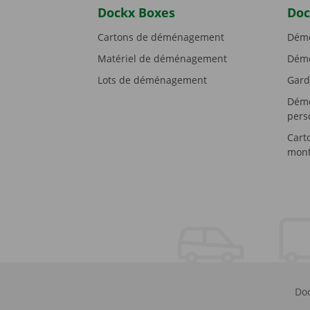
Dockx Boxes
Doc
Cartons de déménagement
Démé
Matériel de déménagement
Démé
Lots de déménagement
Gard
Démé
pers
Cart
mont
Doc