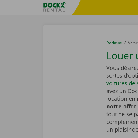
Skip content
Skip language
sitename
You are here:
du
Dockx.be
to
Voitu
Louer 
Vous désire
sortes d’opt
voitures de 
avez un Dock
location en 
notre offre
tout ne se 
complémenta
un plaisir d