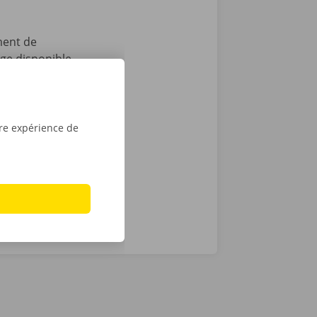
ment de
age disponible
pas tout :
 après le
t que vous
sé sont de
tre expérience de