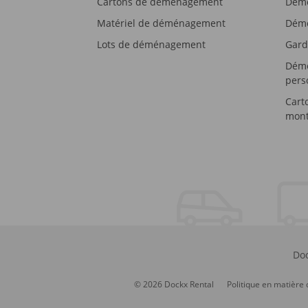
Cartons de déménagement
Démé
Matériel de déménagement
Démé
Lots de déménagement
Gard
Démé
pers
Cart
mont
Doc
© 2026 Dockx Rental
Politique en matière 