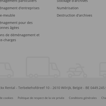
nagement particuliers
Stockage d'archives
nagement d'entreprises
Numérisation
e-meuble
Destruction d'archives
nagement pour des
onnes âgées
ons de déménagement et
e-charges
kx Rental
-
Terbekehofdreef 10
-
2610
Wilrijk
,
België
-
BE 0449.245
de cookies
Politique de respect de la vie privée
Conditions générales
Cha