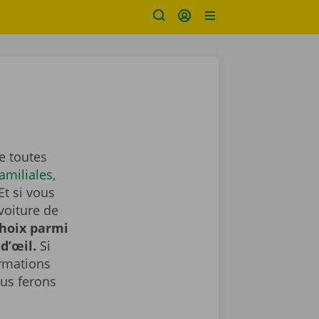
e toutes
familiales
,
Et si vous
voiture de
choix parmi
d’œil.
Si
ormations
us ferons