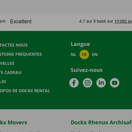
Langue
TACTEZ NOUS
STIONS FRÉQUENTES
NL
FR
EN
VELLES
Suivez-nous
TE CADEAU
Facebook
Instagram
LinkedIn
YouTu
LOI
ROPOS DE DOCKX RENTAL
kx Movers
Dockx Rhenus Archisaf