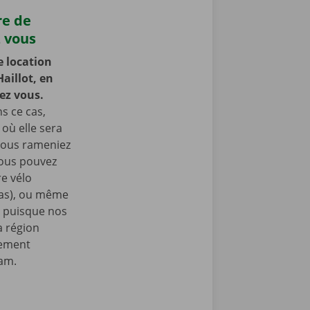
re de
z vous
e location
aillot, en
hez vous.
s ce cas,
 où elle sera
 vous rameniez
Vous pouvez
e vélo
nas), ou même
, puisque nos
a région
lement
ram.