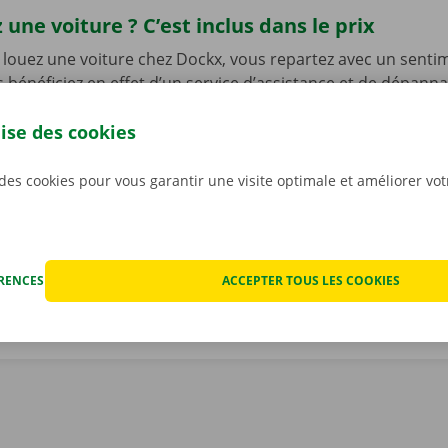
 une voiture ? C’est inclus dans le prix
louez une voiture chez Dockx, vous repartez avec un senti
s bénéficiez en effet d’un service d’assistance et de dépann
le de l’Europe en cas de problème technique. Mais ce n’est 
lise des cookies
ous n’avez pas à vous inquiéter des éventuels frais imprévus
ocation. Nous constatons l’état de la voiture ensemble avan
ant.
Pour nous, la transparence et un service personnali
 des cookies pour vous garantir une visite optimale et améliorer vo
iorités.
ÉRENCES
ACCEPTER TOUS LES COOKIES