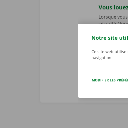
Vous louez
Lorsque vous 
sécurité. Vou
dans l’ensemb
Notre site uti
chez Dockx, v
début de la l
preniez le vol
Ce site web utilise
navigation.
véritables pr
MODIFIER LES PRÉF