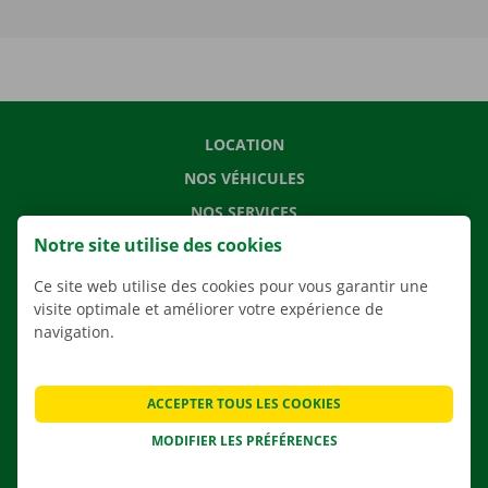
LOCATION
NOS VÉHICULES
NOS SERVICES
Notre site utilise des cookies
AGENCES
APPLI
Ce site web utilise des cookies pour vous garantir une
visite optimale et améliorer votre expérience de
SOLUTIONS DE DÉMÉNAGEMENT
navigation.
ACCEPTER TOUS LES COOKIES
CONTACTEZ NOUS
MODIFIER LES PRÉFÉRENCES
QUESTIONS FRÉQUENTES
NOUVELLES