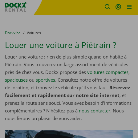
sitename
Skip content
Skip language
You are here:
du
Dockx.be
to
Voitures
Louer une voiture à Piétrain ?
Louer une voiture : rien de plus simple quand on habite à
Piétrain. Vous trouverez un large assortiment de véhicules
près de chez vous. Dockx propose des
voitures compactes
,
spacieuses
ou
sportives
. Consultez notre offre de voitures
de location, et trouvez le véhicule qu’il vous faut.
Réservez
facilement et rapidement sur notre site internet
, et
prenez la route sans souci. Vous avez besoin d’informations
complémentaires ? N’hésitez pas à
nous contacter
. Nous
nous ferons un plaisir de vous aider.