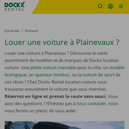
sitename
Skip content
Skip language
You are here:
du
Dockx.be
to
Voitures
Louer une voiture à Plainevaux ?
Louer une voiture à Plainevaux ? Découvrez le vaste
assortiment de modèles et de marques de Dockx location
voiture. Une
petite voiture maniable
pour la ville, un
modèle
écologique
, un
spacieux minibus
, ou la
voiture de sport
de
vos rêves ? Chez Dockx Rental location voiture vous
trouverez assurément la voiture que vous cherchez.
Réservez en ligne et prenez la route sans souci.
Vous
avez des questions ? N’hésitez pas à
nous contacter
, nous
nous ferons un plaisir de vous aider.