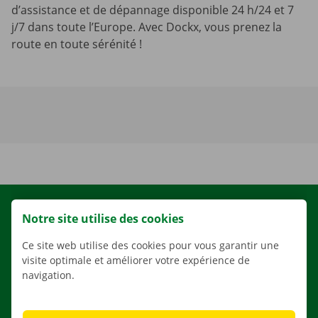
d’assistance et de dépannage disponible 24 h/24 et 7
j/7 dans toute l’Europe. Avec Dockx, vous prenez la
route en toute sérénité !
LOCATION
Notre site utilise des cookies
NOS VÉHICULES
Ce site web utilise des cookies pour vous garantir une
NOS SERVICES
visite optimale et améliorer votre expérience de
navigation.
AGENCES
APPLI