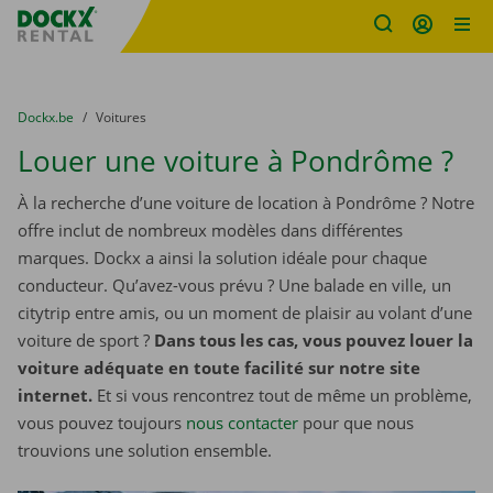
sitename
Skip content
Skip language
You are here:
du
Dockx.be
to
Voitures
Louer une voiture à Pondrôme ?
À la recherche d’une voiture de location à Pondrôme ? Notre
offre inclut de nombreux modèles dans différentes
marques. Dockx a ainsi la solution idéale pour chaque
conducteur. Qu’avez-vous prévu ? Une balade en ville, un
citytrip entre amis, ou un moment de plaisir au volant d’une
voiture de sport ?
Dans tous les cas, vous pouvez louer la
voiture adéquate en toute facilité sur notre site
internet.
Et si vous rencontrez tout de même un problème,
vous pouvez toujours
nous contacter
pour que nous
trouvions une solution ensemble.