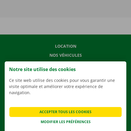
LOCATION
NOS VÉHICULES
NOS SERVICES
Notre site utilise des cookies
AGENCES
Ce site web utilise des cookies pour vous garantir une
APPLI
visite optimale et améliorer votre expérience de
SOLUTIONS DE DÉMÉNAGEMENT
navigation.
ACCEPTER TOUS LES COOKIES
CONTACTEZ NOUS
MODIFIER LES PRÉFÉRENCES
QUESTIONS FRÉQUENTES