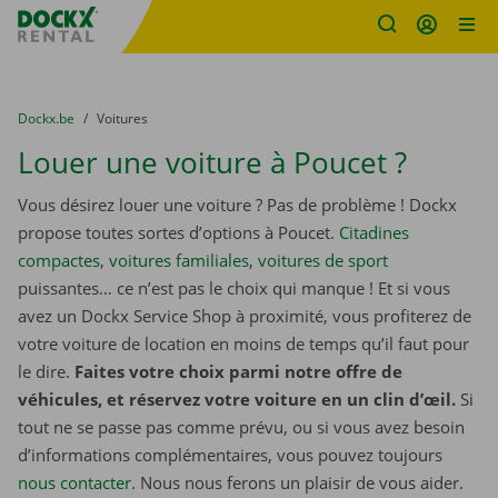
sitename
Skip content
Skip language
You are here:
du
Dockx.be
to
Voitures
Louer une voiture à Poucet ?
Vous désirez louer une voiture ? Pas de problème ! Dockx
propose toutes sortes d’options à Poucet.
Citadines
compactes
,
voitures familiales
,
voitures de sport
puissantes… ce n’est pas le choix qui manque ! Et si vous
avez un Dockx Service Shop à proximité, vous profiterez de
votre voiture de location en moins de temps qu’il faut pour
le dire.
Faites votre choix parmi notre offre de
véhicules, et réservez votre voiture en un clin d’œil.
Si
tout ne se passe pas comme prévu, ou si vous avez besoin
d’informations complémentaires, vous pouvez toujours
nous contacter
. Nous nous ferons un plaisir de vous aider.