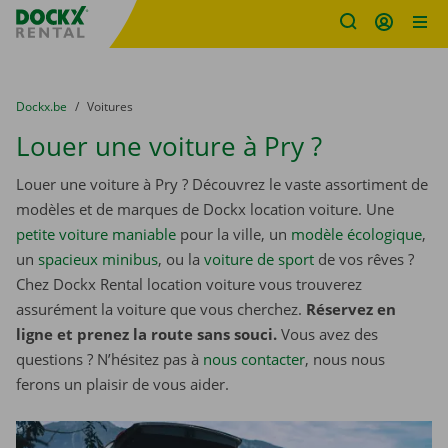
sitename
Skip content
Skip language
You are here:
du
Dockx.be
to
Voitures
Louer une voiture à Pry ?
Louer une voiture à Pry ? Découvrez le vaste assortiment de
modèles et de marques de Dockx location voiture. Une
petite voiture maniable
pour la ville, un
modèle écologique
,
un
spacieux minibus
, ou la
voiture de sport
de vos rêves ?
Chez Dockx Rental location voiture vous trouverez
assurément la voiture que vous cherchez.
Réservez en
ligne et prenez la route sans souci.
Vous avez des
questions ? N’hésitez pas à
nous contacter
, nous nous
ferons un plaisir de vous aider.