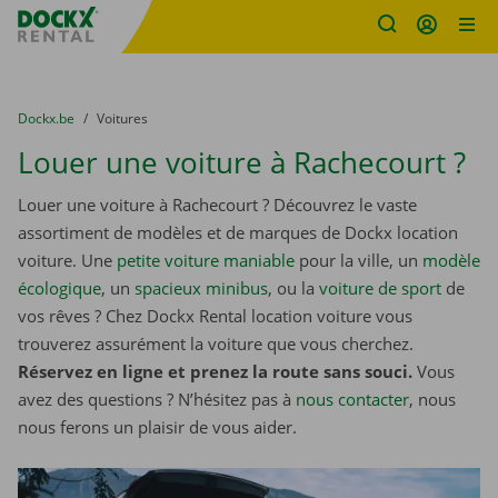
sitename
Skip content
Skip language
You are here:
du
Dockx.be
to
Voitures
Louer une voiture à Rachecourt ?
Louer une voiture à Rachecourt ? Découvrez le vaste
assortiment de modèles et de marques de Dockx location
voiture. Une
petite voiture maniable
pour la ville, un
modèle
écologique
, un
spacieux minibus
, ou la
voiture de sport
de
vos rêves ? Chez Dockx Rental location voiture vous
trouverez assurément la voiture que vous cherchez.
Réservez en ligne et prenez la route sans souci.
Vous
avez des questions ? N’hésitez pas à
nous contacter
, nous
nous ferons un plaisir de vous aider.