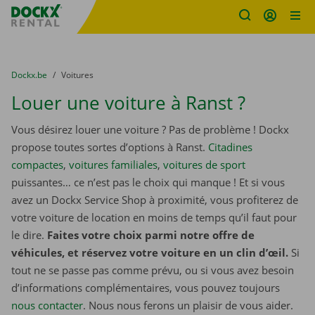
sitename
Skip content
Skip language
You are here:
du
Dockx.be
to
Voitures
Louer une voiture à Ranst ?
Vous désirez louer une voiture ? Pas de problème ! Dockx
propose toutes sortes d’options à Ranst.
Citadines
compactes
,
voitures familiales
,
voitures de sport
puissantes… ce n’est pas le choix qui manque ! Et si vous
avez un Dockx Service Shop à proximité, vous profiterez de
votre voiture de location en moins de temps qu’il faut pour
le dire.
Faites votre choix parmi notre offre de
véhicules, et réservez votre voiture en un clin d’œil.
Si
tout ne se passe pas comme prévu, ou si vous avez besoin
d’informations complémentaires, vous pouvez toujours
nous contacter
. Nous nous ferons un plaisir de vous aider.