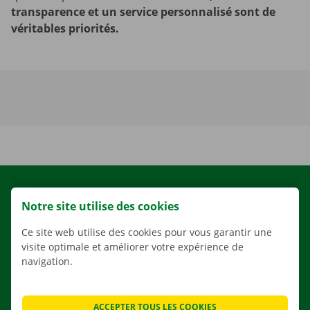
transparence et un service personnalisé sont de
véritables priorités.
LOCATION
Notre site utilise des cookies
NOS VÉHICULES
Ce site web utilise des cookies pour vous garantir une
NOS SERVICES
visite optimale et améliorer votre expérience de
AGENCES
navigation.
APPLI
SOLUTIONS DE DÉMÉNAGEMENT
ACCEPTER TOUS LES COOKIES