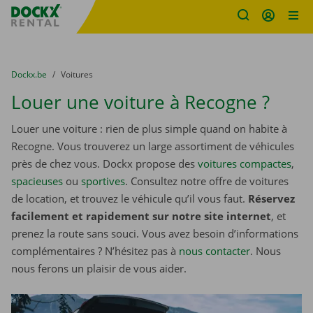
sitename
Skip content
Skip language
You are here:
du
Dockx.be
to
Voitures
Louer une voiture à Recogne ?
Louer une voiture : rien de plus simple quand on habite à
Recogne. Vous trouverez un large assortiment de véhicules
près de chez vous. Dockx propose des
voitures compactes
,
spacieuses
ou
sportives
. Consultez notre offre de voitures
de location, et trouvez le véhicule qu’il vous faut.
Réservez
facilement et rapidement sur notre site internet
, et
prenez la route sans souci. Vous avez besoin d’informations
complémentaires ? N’hésitez pas à
nous contacter
. Nous
nous ferons un plaisir de vous aider.