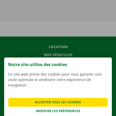
LOCATION
NOS VÉHICULES
NOS SERVICES
Notre site utilise des cookies
AGENCES
Ce site web utilise des cookies pour vous garantir une
APPLI
visite optimale et améliorer votre expérience de
navigation.
SOLUTIONS DE DÉMÉNAGEMENT
ACCEPTER TOUS LES COOKIES
MODIFIER LES PRÉFÉRENCES
CONTACTEZ NOUS