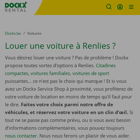
sitename
Skip content
Skip language
You are here:
du
Dockx.be
to
Voitures
Louer une voiture à Renlies ?
Vous désirez louer une voiture ? Pas de problème ! Dockx
propose toutes sortes d’options à Renlies.
Citadines
compactes
,
voitures familiales
,
voitures de sport
puissantes… ce n’est pas le choix qui manque ! Et si vous
avez un Dockx Service Shop à proximité, vous profiterez de
votre voiture de location en moins de temps qu’il faut pour
le dire.
Faites votre choix parmi notre offre de
véhicules, et réservez votre voiture en un clin d’œil.
Si
tout ne se passe pas comme prévu, ou si vous avez besoin
d’informations complémentaires, vous pouvez toujours
nous contacter
. Nous nous ferons un plaisir de vous aider.