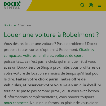
sitename
Skip content
Skip language
You are here:
du
Dockx.be
to
Voitures
Louer une voiture à Robelmont ?
Vous désirez louer une voiture ? Pas de problème ! Dockx
propose toutes sortes d’options à Robelmont.
Citadines
compactes
,
voitures familiales
,
voitures de sport
puissantes… ce n’est pas le choix qui manque ! Et si vous
avez un Dockx Service Shop à proximité, vous profiterez de
votre voiture de location en moins de temps qu’il faut pour
le dire.
Faites votre choix parmi notre offre de
véhicules, et réservez votre voiture en un clin d’œil.
Si
tout ne se passe pas comme prévu, ou si vous avez besoin
d’informations complémentaires, vous pouvez toujours
nous contacter
. Nous nous ferons un plaisir de vous aider.