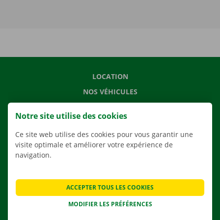
LOCATION
NOS VÉHICULES
NOS SERVICES
Notre site utilise des cookies
AGENCES
Ce site web utilise des cookies pour vous garantir une
APPLI
visite optimale et améliorer votre expérience de
SOLUTIONS DE DÉMÉNAGEMENT
navigation.
ACCEPTER TOUS LES COOKIES
CONTACTEZ NOUS
MODIFIER LES PRÉFÉRENCES
QUESTIONS FRÉQUENTES