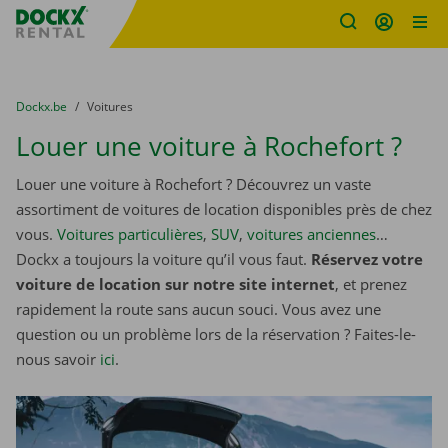
sitename
Skip content
Skip language
You are here:
du
Dockx.be
to
Voitures
Louer une voiture à Rochefort ?
Louer une voiture à Rochefort ? Découvrez un vaste
assortiment de voitures de location disponibles près de chez
vous.
Voitures particulières
,
SUV
,
voitures anciennes
…
Dockx a toujours la voiture qu’il vous faut.
Réservez votre
voiture de location sur notre site internet
, et prenez
rapidement la route sans aucun souci. Vous avez une
question ou un problème lors de la réservation ? Faites-le-
nous savoir
ici
.