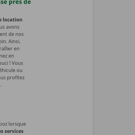
sse près de
e location
us avons
ment de nos
in. Ainsi,
allier en
enez en
ouci ! Vous
éhicule ou
us profitez
.
ooz lorsque
es services