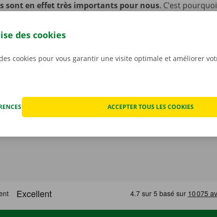
s sont en effet très importants pour nous
. C’est pourquo
ut éventuel dégât avant que ne partiez avec la voiture. En c
nique, vous profitez d’un service de dépannage disponible 
lise des cookies
 l’Europe. Ainsi, vous rentrez toujours en toute sécurité.
 des cookies pour vous garantir une visite optimale et améliorer vo
ÉRENCES
ACCEPTER TOUS LES COOKIES