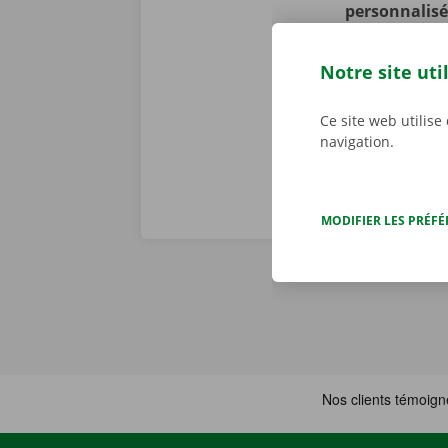
personnalisé
constatons to
problème tech
Notre site uti
j/7 dans toute
Ce site web utilise
navigation.
MODIFIER LES PRÉF