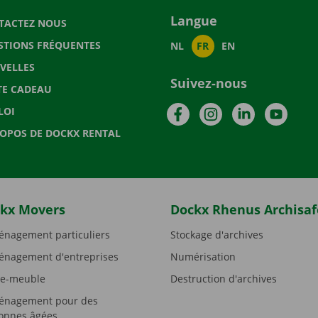
Langue
TACTEZ NOUS
STIONS FRÉQUENTES
NL
FR
EN
VELLES
Suivez-nous
TE CADEAU
Facebook
Instagram
LinkedIn
YouTu
LOI
ROPOS DE DOCKX RENTAL
kx Movers
Dockx Rhenus Archisaf
nagement particuliers
Stockage d'archives
nagement d'entreprises
Numérisation
e-meuble
Destruction d'archives
nagement pour des
onnes âgées