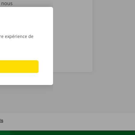
i nous
as de
24 h/24 et 7
tre expérience de