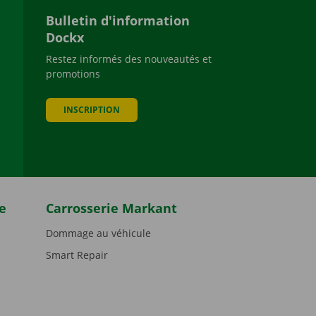
Bulletin d'information
Dockx
Restez informés des nouveautés et
promotions
be
INSCRIPTION
e
Carrosserie Markant
Dommage au véhicule
Smart Repair