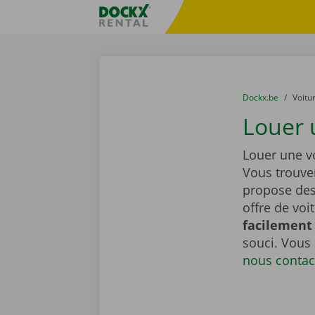
Skip content
Skip language
sitename
You are here:
du
Dockx.be
to
Voitu
Louer 
Louer une vo
Vous trouve
propose de
offre de voi
facilement 
souci. Vous
nous contac