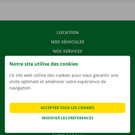
LOCATION
NOS VÉHICULES
NOS SERVICES
AGENCES
Notre site utilise des cookies
APPLI
Ce site web utilise des cookies pour vous garantir une
SOLUTIONS DE DÉMÉNAGEMENT
visite optimale et améliorer votre expérience de
navigation.
CONTACTEZ NOUS
ACCEPTER TOUS LES COOKIES
QUESTIONS FRÉQUENTES
MODIFIER LES PRÉFÉRENCES
NOUVELLES