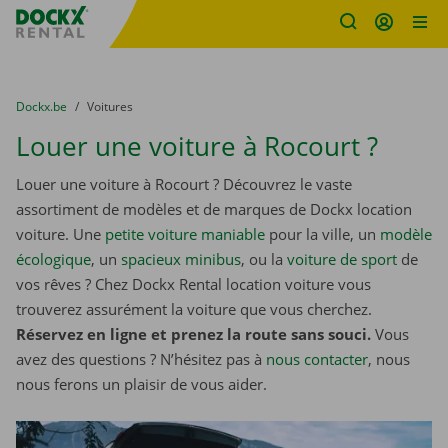
sitename
Skip content
Skip language
You are here:
du
Dockx.be
to
Voitures
Louer une voiture à Rocourt ?
Louer une voiture à Rocourt ? Découvrez le vaste
assortiment de modèles et de marques de Dockx location
voiture. Une
petite voiture maniable
pour la ville, un
modèle
écologique
, un
spacieux minibus
, ou la
voiture de sport
de
vos rêves ? Chez Dockx Rental location voiture vous
trouverez assurément la voiture que vous cherchez.
Réservez en ligne et prenez la route sans souci.
Vous
avez des questions ? N’hésitez pas à
nous contacter
, nous
nous ferons un plaisir de vous aider.