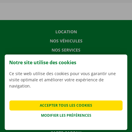
LOCATION
NOS VÉHICULES
NOS SERVICES
AGENCES
Notre site utilise des cookies
APPLI
Ce site web utilise des cookies pour vous garantir une
SOLUTIONS DE DÉMÉNAGEMENT
visite optimale et améliorer votre expérience de
navigation.
CONTACTEZ NOUS
ACCEPTER TOUS LES COOKIES
QUESTIONS FRÉQUENTES
MODIFIER LES PRÉFÉRENCES
NOUVELLES