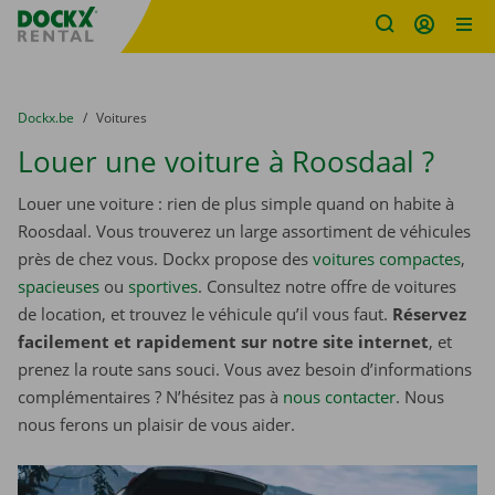
sitename
Skip content
Skip language
You are here:
du
Dockx.be
to
Voitures
Louer une voiture à Roosdaal ?
Louer une voiture : rien de plus simple quand on habite à
Roosdaal. Vous trouverez un large assortiment de véhicules
près de chez vous. Dockx propose des
voitures compactes
,
spacieuses
ou
sportives
. Consultez notre offre de voitures
de location, et trouvez le véhicule qu’il vous faut.
Réservez
facilement et rapidement sur notre site internet
, et
prenez la route sans souci. Vous avez besoin d’informations
complémentaires ? N’hésitez pas à
nous contacter
. Nous
nous ferons un plaisir de vous aider.