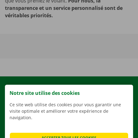
que vous preniez le volant.
Pour nous, la
transparence et un service personnalisé sont de
véritables priorités.
LOCATION
Notre site utilise des cookies
NOS VÉHICULES
Ce site web utilise des cookies pour vous garantir une
NOS SERVICES
visite optimale et améliorer votre expérience de
AGENCES
navigation.
APPLI
SOLUTIONS DE DÉMÉNAGEMENT
ACCEPTER TOUS LES COOKIES