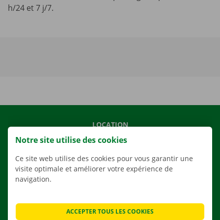
h/24 et 7 j/7.
LOCATION
Notre site utilise des cookies
NOS VÉHICULES
NOS SERVICES
Ce site web utilise des cookies pour vous garantir une
visite optimale et améliorer votre expérience de
AGENCES
navigation.
APPLI
SOLUTIONS DE DÉMÉNAGEMENT
ACCEPTER TOUS LES COOKIES