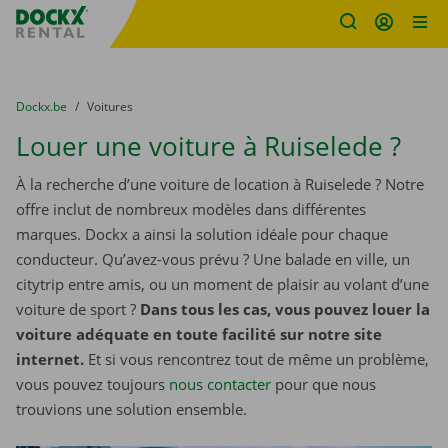
sitename
Skip content
Skip language
You are here:
du
Dockx.be
to
Voitures
Louer une voiture à Ruiselede ?
À la recherche d’une voiture de location à Ruiselede ? Notre
offre inclut de nombreux modèles dans différentes
marques. Dockx a ainsi la solution idéale pour chaque
conducteur. Qu’avez-vous prévu ? Une balade en ville, un
citytrip entre amis, ou un moment de plaisir au volant d’une
voiture de sport ?
Dans tous les cas, vous pouvez louer la
voiture adéquate en toute facilité sur notre site
internet.
Et si vous rencontrez tout de même un problème,
vous pouvez toujours
nous contacter
pour que nous
trouvions une solution ensemble.