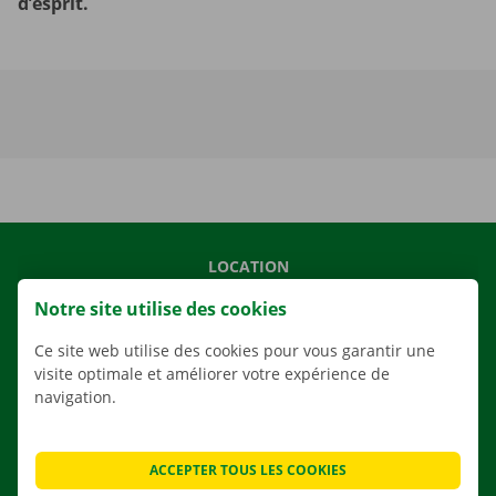
d’esprit.
LOCATION
NOS VÉHICULES
Notre site utilise des cookies
NOS SERVICES
Ce site web utilise des cookies pour vous garantir une
AGENCES
visite optimale et améliorer votre expérience de
navigation.
APPLI
SOLUTIONS DE DÉMÉNAGEMENT
ACCEPTER TOUS LES COOKIES