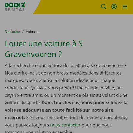
sitename
Skip content
Skip language
You are here:
du
Dockx.be
to
Voitures
Louer une voiture à S
Gravenvoeren ?
À la recherche d’une voiture de location à S Gravenvoeren ?
Notre offre inclut de nombreux modèles dans différentes
marques. Dockx a ainsi la solution idéale pour chaque
conducteur. Qu’avez-vous prévu ? Une balade en ville, un
citytrip entre amis, ou un moment de plaisir au volant d’une
voiture de sport ?
Dans tous les cas, vous pouvez louer la
voiture adéquate en toute facilité sur notre site
internet.
Et si vous rencontrez tout de même un problème,
vous pouvez toujours
nous contacter
pour que nous
trouvions une solution ensemble.