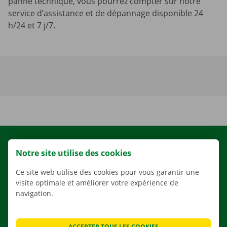
panne technique, vous pourrez compter sur notre
service d’assistance et de dépannage disponible 24
h/24 et 7 j/7.
LOCATION
Notre site utilise des cookies
NOS VÉHICULES
Ce site web utilise des cookies pour vous garantir une
NOS SERVICES
visite optimale et améliorer votre expérience de
AGENCES
navigation.
APPLI
SOLUTIONS DE DÉMÉNAGEMENT
ACCEPTER TOUS LES COOKIES