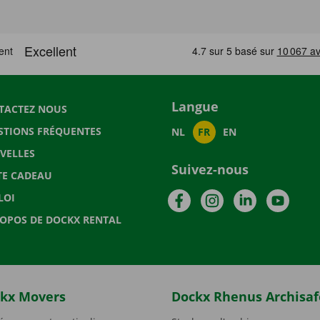
Langue
TACTEZ NOUS
STIONS FRÉQUENTES
NL
FR
EN
VELLES
Suivez-nous
TE CADEAU
Facebook
Instagram
LinkedIn
YouTu
LOI
ROPOS DE DOCKX RENTAL
kx Movers
Dockx Rhenus Archisaf