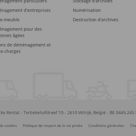
nagement particuliers
Stockage d'archives
nagement d'entreprises
Numérisation
e-meuble
Destruction d'archives
nagement pour des
onnes âgées
ons de déménagement et
e-charges
kx Rental
-
Terbekehofdreef 10
-
2610
Wilrijk
,
België
-
BE 0449.245
de cookies
Politique de respect de la vie privée
Conditions générales
Cha