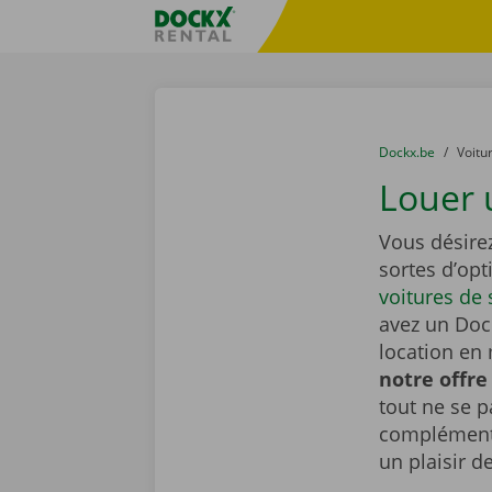
Skip content
Skip language
sitename
You are here:
du
Dockx.be
to
Voitu
Louer 
Vous désire
sortes d’opt
voitures de 
avez un Dock
location en 
notre offre
tout ne se 
complémenta
un plaisir d