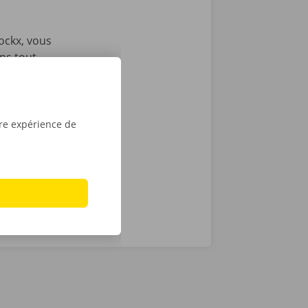
ockx, vous
ons tout
ous envoyons
es
e victime
ance et de
tre expérience de