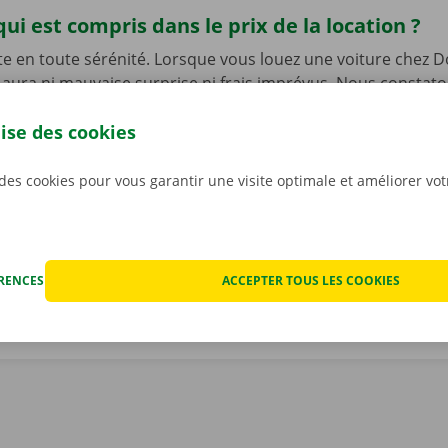
qui est compris dans le prix de la location ?
te en toute sérénité. Lorsque vous louez une voiture chez D
’y aura ni mauvaise surprise ni frais imprévus. Nous constat
t ensemble avant que vous ne preniez le volant, et nous v
lise des cookies
mérique du rapport.
La transparence des prix et les servic
s sont notre priorité absolue.
Et si vous êtes tout de mêm
echnique, vous pourrez compter sur notre service d’assist
 des cookies pour vous garantir une visite optimale et améliorer vo
ponible 24 h/24 et 7 j/7.
ÉRENCES
ACCEPTER TOUS LES COOKIES