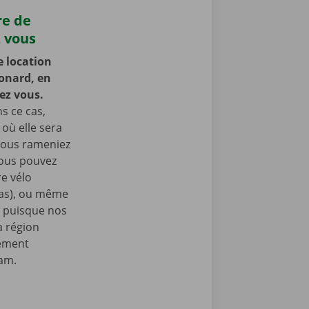
re de
z vous
e location
éonard, en
hez vous.
s ce cas,
 où elle sera
 vous rameniez
Vous pouvez
e vélo
nas), ou même
, puisque nos
a région
lement
ram.