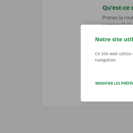
Qu’est-ce 
Prenez la rou
savez qu’il n
éventuel dégâ
Notre site uti
une copie nu
personnalisé
d’une panne t
Ce site web utilise
navigation.
dépannage dis
MODIFIER LES PRÉF