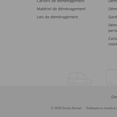
Cartons de déménagement
Démé
Matériel de déménagement
Démé
Lots de déménagement
Gard
Démé
pers
Cart
mont
Doc
© 2026 Dockx Rental
Politique en matière 