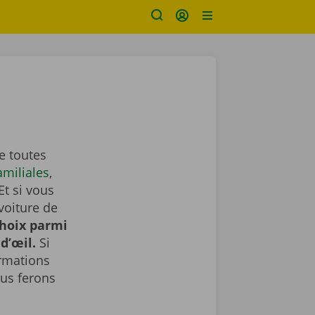
e toutes
amiliales
,
Et si vous
voiture de
choix parmi
d’œil.
Si
ormations
us ferons