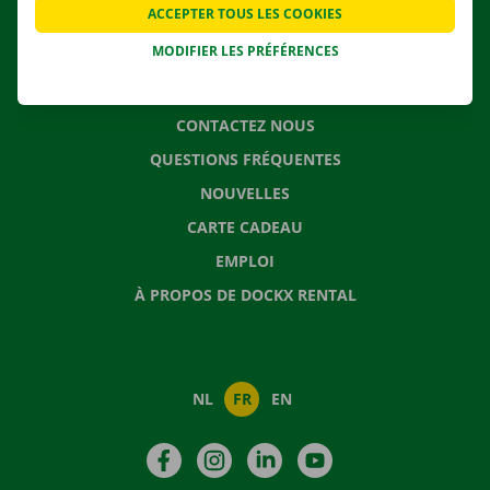
ACCEPTER TOUS LES COOKIES
SOLUTIONS DE DÉMÉNAGEMENT
MODIFIER LES PRÉFÉRENCES
CONTACTEZ NOUS
QUESTIONS FRÉQUENTES
NOUVELLES
CARTE CADEAU
EMPLOI
À PROPOS DE DOCKX RENTAL
NL
FR
EN
Facebook
Instagram
LinkedIn
YouTube