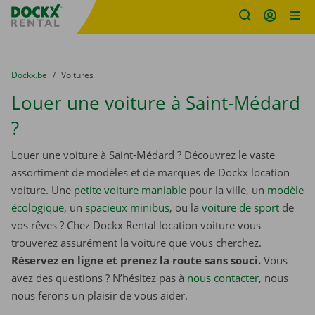
sitename
Skip content
Skip language
You are here:
du
Dockx.be
to
Voitures
Louer une voiture à Saint-Médard
?
Louer une voiture à Saint-Médard ? Découvrez le vaste
assortiment de modèles et de marques de Dockx location
voiture. Une
petite voiture maniable
pour la ville, un
modèle
écologique
, un
spacieux minibus
, ou la
voiture de sport
de
vos rêves ? Chez Dockx Rental location voiture vous
trouverez assurément la voiture que vous cherchez.
Réservez en ligne et prenez la route sans souci.
Vous
avez des questions ? N’hésitez pas à
nous contacter
, nous
nous ferons un plaisir de vous aider.