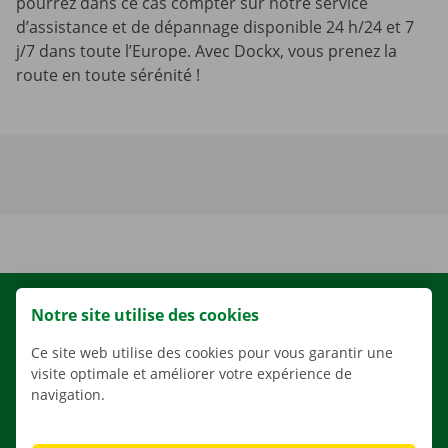
pourrez dans ce cas compter sur notre service
d’assistance et de dépannage disponible 24 h/24 et 7
j/7 dans toute l’Europe. Avec Dockx, vous prenez la
route en toute sérénité !
LOCATION
Notre site utilise des cookies
NOS VÉHICULES
Ce site web utilise des cookies pour vous garantir une
visite optimale et améliorer votre expérience de
NOS SERVICES
navigation.
AGENCES
APPLI