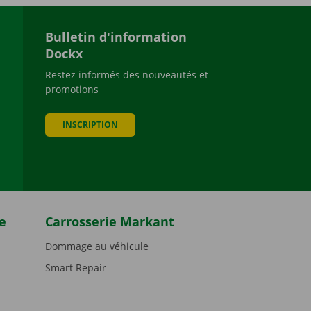
Bulletin d'information
Dockx
Restez informés des nouveautés et
promotions
be
INSCRIPTION
e
Carrosserie Markant
Dommage au véhicule
Smart Repair