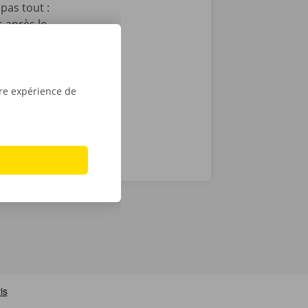
pas tout :
 après le
t que vous
sé sont de
tre expérience de