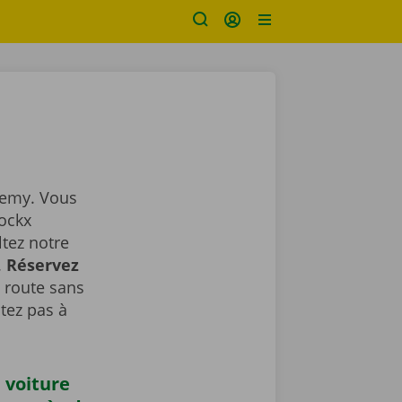
Remy. Vous
Dockx
ltez notre
.
Réservez
a route sans
tez pas à
 voiture