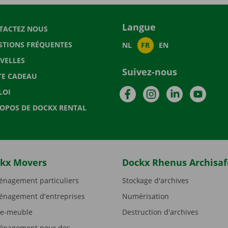
Langue
TACTEZ NOUS
STIONS FRÉQUENTES
NL
FR
EN
VELLES
Suivez-nous
TE CADEAU
Facebook
Instagram
LinkedIn
YouTu
LOI
ROPOS DE DOCKX RENTAL
kx Movers
Dockx Rhenus Archisaf
nagement particuliers
Stockage d'archives
nagement d'entreprises
Numérisation
e-meuble
Destruction d'archives
nagement pour des