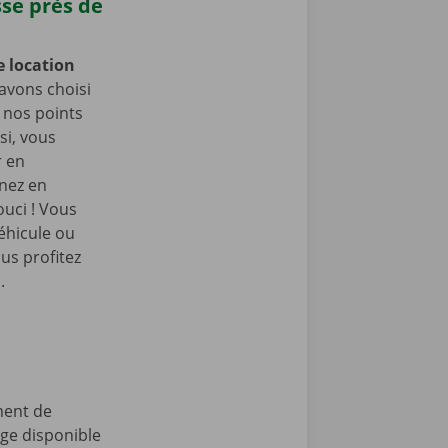
sse près de
e location
avons choisi
e nos points
si, vous
r en
enez en
ouci ! Vous
éhicule ou
us profitez
.
ment de
age disponible