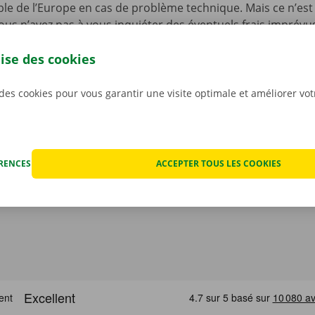
le de l’Europe en cas de problème technique. Mais ce n’est 
ous n’avez pas à vous inquiéter des éventuels frais imprévus
ocation. Nous constatons l’état de la voiture ensemble avan
lise des cookies
ant.
Pour nous, la transparence et un service personnali
iorités.
 des cookies pour vous garantir une visite optimale et améliorer vo
ÉRENCES
ACCEPTER TOUS LES COOKIES