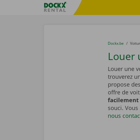
Skip content
Skip language
sitename
You are here:
du
Dockx.be
to
Voitu
Louer 
Louer une v
trouverez u
propose de
offre de voi
facilement 
souci. Vous
nous contac