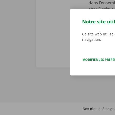
dans l’ensemb
chez Dockx, v
début de la l
Notre site uti
preniez le vol
véritables pr
Ce site web utilise
navigation.
MODIFIER LES PRÉF