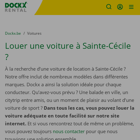
sitename
Skip content
Skip language
You are here:
du
Dockx.be
to
Voitures
Louer une voiture à Sainte-Cécile
?
À la recherche d’une voiture de location à Sainte-Cécile ?
Notre offre inclut de nombreux modèles dans différentes
marques. Dockx a ainsi la solution idéale pour chaque
conducteur. Qu’avez-vous prévu ? Une balade en ville, un
citytrip entre amis, ou un moment de plaisir au volant d’une
voiture de sport ?
Dans tous les cas, vous pouvez louer la
voiture adéquate en toute facilité sur notre site
internet.
Et si vous rencontrez tout de même un problème,
vous pouvez toujours
nous contacter
pour que nous
trouvions une solution ensemble.