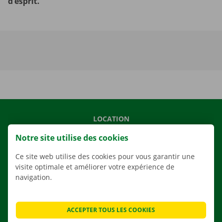
d’esprit.
LOCATION
NOS VÉHICULES
Notre site utilise des cookies
NOS SERVICES
Ce site web utilise des cookies pour vous garantir une
AGENCES
visite optimale et améliorer votre expérience de
navigation.
APPLI
SOLUTIONS DE DÉMÉNAGEMENT
ACCEPTER TOUS LES COOKIES