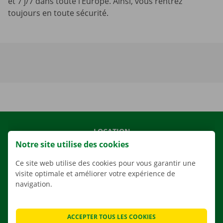
et 7 j/7 dans toute l’Europe. Ainsi, vous rentrez
toujours en toute sécurité.
LOCATION
Notre site utilise des cookies
NOS VÉHICULES
NOS SERVICES
Ce site web utilise des cookies pour vous garantir une
visite optimale et améliorer votre expérience de
AGENCES
navigation.
APPLI
SOLUTIONS DE DÉMÉNAGEMENT
ACCEPTER TOUS LES COOKIES