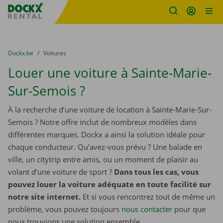
sitename
Skip content
Skip language
You are here:
du
Dockx.be
to
Voitures
Louer une voiture à Sainte-Marie-
Sur-Semois ?
À la recherche d’une voiture de location à Sainte-Marie-Sur-
Semois ? Notre offre inclut de nombreux modèles dans
différentes marques. Dockx a ainsi la solution idéale pour
chaque conducteur. Qu’avez-vous prévu ? Une balade en
ville, un citytrip entre amis, ou un moment de plaisir au
volant d’une voiture de sport ?
Dans tous les cas, vous
pouvez louer la voiture adéquate en toute facilité sur
notre site internet.
Et si vous rencontrez tout de même un
problème, vous pouvez toujours
nous contacter
pour que
nous trouvions une solution ensemble.