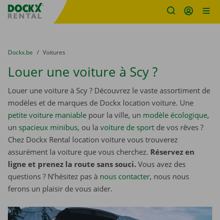
sitename
Skip content
Skip language
You are here:
du
Dockx.be
to
Voitures
Louer une voiture à Scy ?
Louer une voiture à Scy ? Découvrez le vaste assortiment de
modèles et de marques de Dockx location voiture. Une
petite voiture maniable
pour la ville, un
modèle écologique
,
un
spacieux minibus
, ou la
voiture de sport
de vos rêves ?
Chez Dockx Rental location voiture vous trouverez
assurément la voiture que vous cherchez.
Réservez en
ligne et prenez la route sans souci.
Vous avez des
questions ? N’hésitez pas à
nous contacter
, nous nous
ferons un plaisir de vous aider.