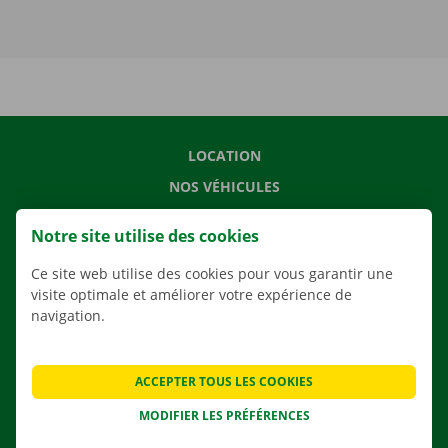
LOCATION
NOS VÉHICULES
NOS SERVICES
Notre site utilise des cookies
AGENCES
Ce site web utilise des cookies pour vous garantir une
APPLI
visite optimale et améliorer votre expérience de
SOLUTIONS DE DÉMÉNAGEMENT
navigation.
ACCEPTER TOUS LES COOKIES
CONTACTEZ NOUS
MODIFIER LES PRÉFÉRENCES
QUESTIONS FRÉQUENTES