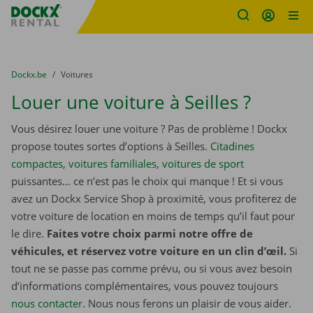
sitename
Skip content
Skip language
You are here:
du
Dockx.be
to
Voitures
Louer une voiture à Seilles ?
Vous désirez louer une voiture ? Pas de problème ! Dockx
propose toutes sortes d’options à Seilles.
Citadines
compactes
,
voitures familiales
,
voitures de sport
puissantes… ce n’est pas le choix qui manque ! Et si vous
avez un Dockx Service Shop à proximité, vous profiterez de
votre voiture de location en moins de temps qu’il faut pour
le dire.
Faites votre choix parmi notre offre de
véhicules, et réservez votre voiture en un clin d’œil.
Si
tout ne se passe pas comme prévu, ou si vous avez besoin
d’informations complémentaires, vous pouvez toujours
nous contacter
. Nous nous ferons un plaisir de vous aider.