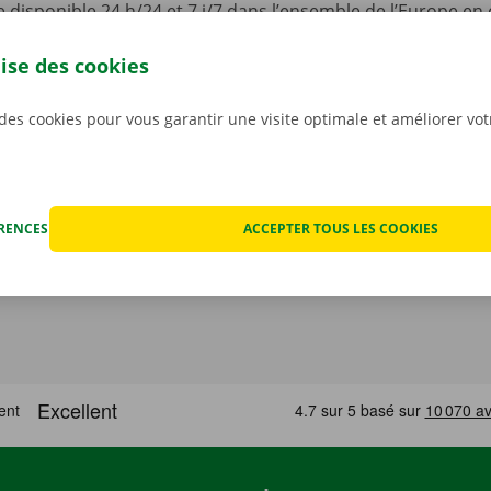
disponible 24 h/24 et 7 j/7 dans l’ensemble de l’Europe en 
hnique.
Ainsi, vous pouvez profiter de votre voiture de l
llité d’esprit.
lise des cookies
 des cookies pour vous garantir une visite optimale et améliorer vo
ÉRENCES
ACCEPTER TOUS LES COOKIES