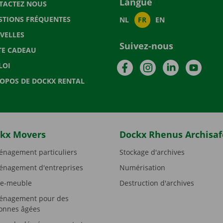
Langue
TACTEZ NOUS
STIONS FRÉQUENTES
NL
FR
EN
VELLES
Suivez-nous
TE CADEAU
Facebook
Instagram
LinkedIn
YouTu
LOI
ROPOS DE DOCKX RENTAL
kx Movers
Dockx Rhenus Archisaf
nagement particuliers
Stockage d'archives
nagement d'entreprises
Numérisation
e-meuble
Destruction d'archives
nagement pour des
onnes âgées