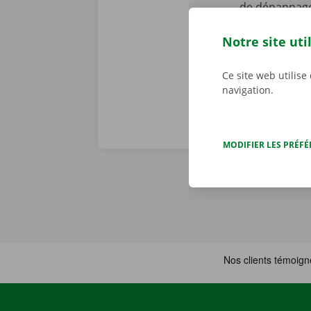
de dépannage 
problème tec
toute tranqui
Notre site uti
Ce site web utilise
navigation.
MODIFIER LES PRÉF