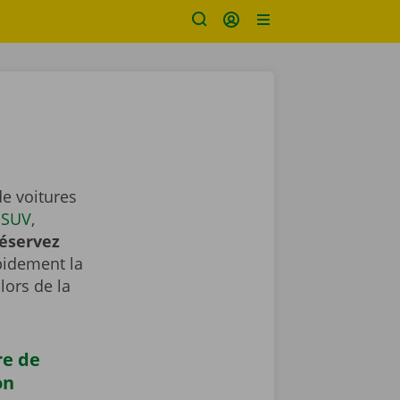
e voitures
,
SUV
,
éservez
apidement la
lors de la
re de
on