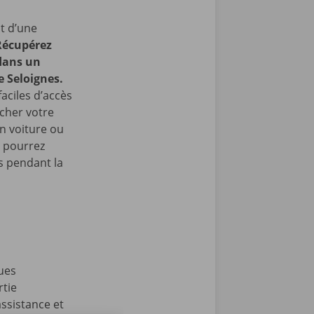
t d’une
Récupérez
 dans un
e Seloignes.
faciles d’accès
cher votre
en voiture ou
s pourrez
 pendant la
ues
rtie
ssistance et