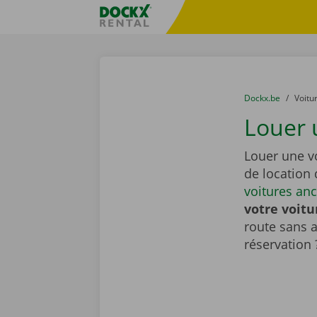
Skip content
Skip language
sitename
You are here:
du
Dockx.be
to
Voitu
Louer 
Louer une v
de location
voitures an
votre voitu
route sans 
réservation 