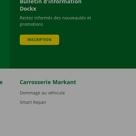
Bulletin d'information
Dockx
Restez informés des nouveautés et
promotions
be
INSCRIPTION
e
Carrosserie Markant
Dommage au véhicule
Smart Repair