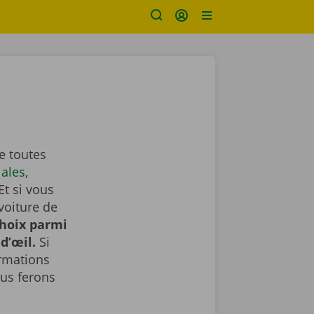
e toutes
iales
,
Et si vous
voiture de
choix parmi
d’œil.
Si
ormations
us ferons