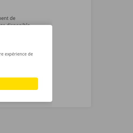
ment de
age disponible
pas tout :
 après le
t que vous
sé sont de
tre expérience de