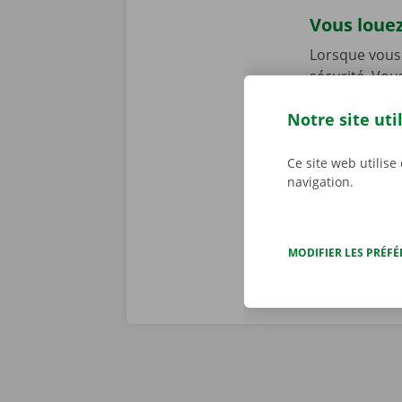
Vous louez
Lorsque vous 
sécurité. Vou
dans l’ensemb
Notre site uti
chez Dockx, v
début de la l
preniez le vol
Ce site web utilise
navigation.
véritables pr
MODIFIER LES PRÉF