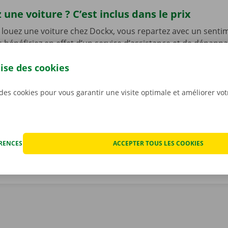
 une voiture ? C’est inclus dans le prix
louez une voiture chez Dockx, vous repartez avec un senti
s bénéficiez en effet d’un service d’assistance et de dépann
le de l’Europe en cas de problème technique. Mais ce n’est 
lise des cookies
ous n’avez pas à vous inquiéter des éventuels frais imprévus
ocation. Nous constatons l’état de la voiture ensemble avan
ant.
Pour nous, la transparence et un service personnali
 des cookies pour vous garantir une visite optimale et améliorer vo
iorités.
ÉRENCES
ACCEPTER TOUS LES COOKIES