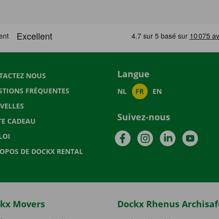
Langue
TACTEZ NOUS
STIONS FRÉQUENTES
NL
FR
EN
VELLES
Suivez-nous
TE CADEAU
Facebook
Instagram
LinkedIn
YouTu
LOI
ROPOS DE DOCKX RENTAL
kx Movers
Dockx Rhenus Archisaf