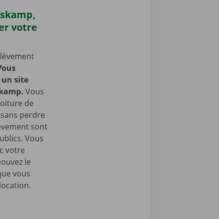
erskamp,
er votre
nlèvement
Vous
un site
skamp.
Vous
oiture de
t sans perdre
lèvement sont
ublics. Vous
c votre
pouvez le
que vous
location.