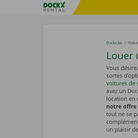
Skip content
Skip language
sitename
You are here:
du
Dockx.be
to
Voitu
Louer 
Vous désire
sortes d’op
voitures de 
avez un Dock
location en 
notre offre
tout ne se 
complémenta
un plaisir d