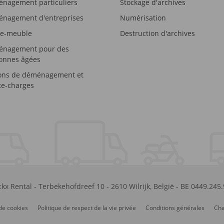
nagement particuliers
Stockage d'archives
nagement d'entreprises
Numérisation
e-meuble
Destruction d'archives
nagement pour des
onnes âgées
ons de déménagement et
e-charges
kx Rental
-
Terbekehofdreef 10
-
2610
Wilrijk
,
België
-
BE 0449.245
de cookies
Politique de respect de la vie privée
Conditions générales
Cha