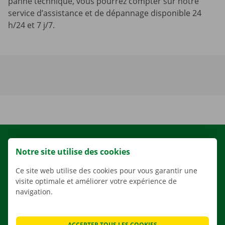
panne technique, vous pourrez compter sur notre
service d’assistance et de dépannage disponible 24
h/24 et 7 j/7.
LOCATION
Notre site utilise des cookies
NOS VÉHICULES
Ce site web utilise des cookies pour vous garantir une
NOS SERVICES
visite optimale et améliorer votre expérience de
AGENCES
navigation.
APPLI
SOLUTIONS DE DÉMÉNAGEMENT
ACCEPTER TOUS LES COOKIES