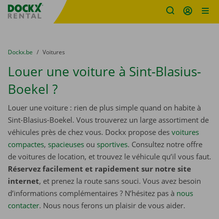
sitename
Skip content
Skip language
You are here:
du
Dockx.be
to
Voitures
Louer une voiture à Sint-Blasius-
Boekel ?
Louer une voiture : rien de plus simple quand on habite à
Sint-Blasius-Boekel. Vous trouverez un large assortiment de
véhicules près de chez vous. Dockx propose des
voitures
compactes
,
spacieuses
ou
sportives
. Consultez notre offre
de voitures de location, et trouvez le véhicule qu’il vous faut.
Réservez facilement et rapidement sur notre site
internet
, et prenez la route sans souci. Vous avez besoin
d’informations complémentaires ? N’hésitez pas à
nous
contacter
. Nous nous ferons un plaisir de vous aider.