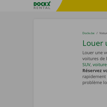
Skip content
Skip language
sitename
You are here:
du
Dockx.be
to
Voitu
Louer 
Louer une v
voitures de 
SUV
,
voitur
Réservez vo
rapidement 
problème lor