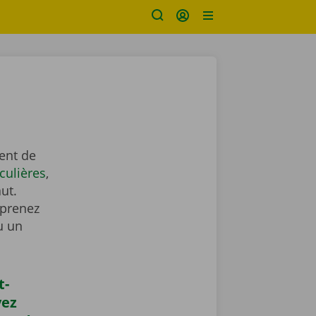
ent de
culières
,
ut.
t prenez
u un
t-
vez