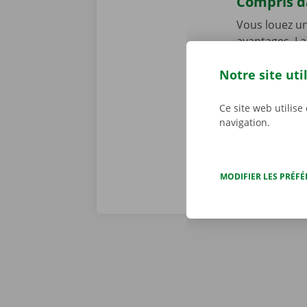
Compris da
Vous louez un
avantages. La
intégrante de
Notre site uti
de dépannage 
problème tec
toute tranqui
Ce site web utilise
navigation.
MODIFIER LES PRÉF