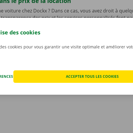
ns le prix de la location
e voiture chez Dockx ? Dans ce cas, vous avez droit à quelq
 transparence des prix et les services personnalisés font pa
 notre ADN, mais vous bénéficiez également d’un service d’a
lise des cookies
disponible 24 h/24 et 7 j/7 dans l’ensemble de l’Europe en 
hnique.
Ainsi, vous pouvez profiter de votre voiture de l
llité d’esprit.
 des cookies pour vous garantir une visite optimale et améliorer vo
ÉRENCES
ACCEPTER TOUS LES COOKIES