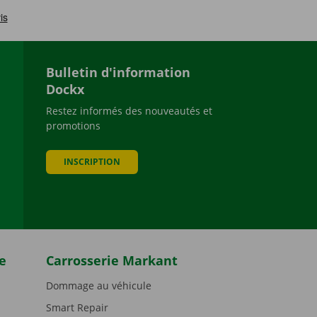
Bulletin d'information
Dockx
Restez informés des nouveautés et
promotions
be
INSCRIPTION
e
Carrosserie Markant
Dommage au véhicule
Smart Repair