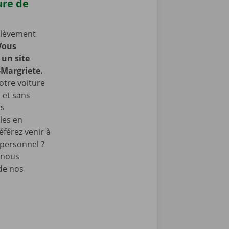
ure de
nlèvement
Vous
un site
-Margriete.
otre voiture
, et sans
ts
les en
éférez venir à
 personnel ?
 nous
de nos