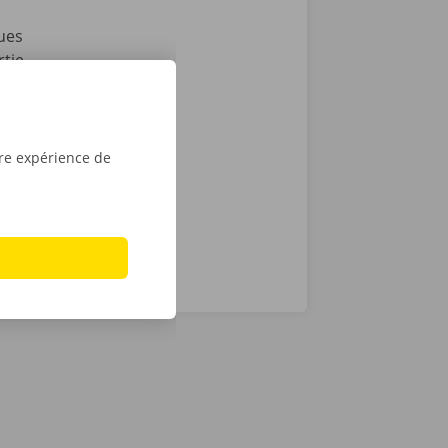
ues
rtie
ssistance et
cas de
ocation en
tre expérience de