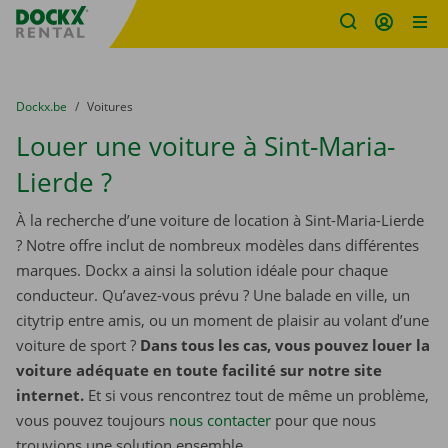
sitename
Skip content
Skip language
You are here:
du
Dockx.be
to
Voitures
Louer une voiture à Sint-Maria-
Lierde ?
À la recherche d’une voiture de location à Sint-Maria-Lierde
? Notre offre inclut de nombreux modèles dans différentes
marques. Dockx a ainsi la solution idéale pour chaque
conducteur. Qu’avez-vous prévu ? Une balade en ville, un
citytrip entre amis, ou un moment de plaisir au volant d’une
voiture de sport ?
Dans tous les cas, vous pouvez louer la
voiture adéquate en toute facilité sur notre site
internet.
Et si vous rencontrez tout de même un problème,
vous pouvez toujours
nous contacter
pour que nous
trouvions une solution ensemble.