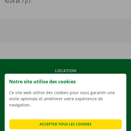
h/24 et 7 j/7.
LOCATION
NOS VÉHICULES
Notre site utilise des cookies
NOS SERVICES
Ce site web utilise des cookies pour vous garantir une
AGENCES
visite optimale et améliorer votre expérience de
navigation.
APPLI
SOLUTIONS DE DÉMÉNAGEMENT
ACCEPTER TOUS LES COOKIES