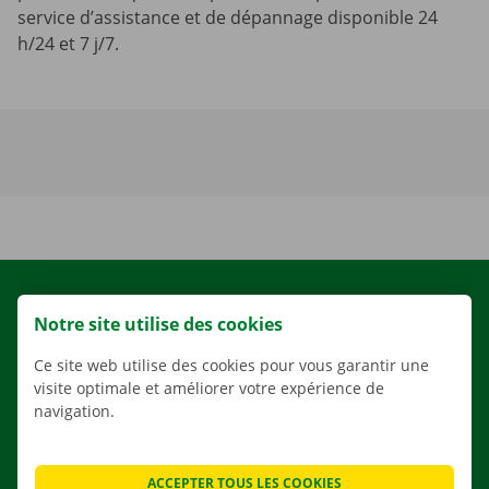
service d’assistance et de dépannage disponible 24
h/24 et 7 j/7.
LOCATION
Notre site utilise des cookies
NOS VÉHICULES
Ce site web utilise des cookies pour vous garantir une
NOS SERVICES
visite optimale et améliorer votre expérience de
AGENCES
navigation.
APPLI
SOLUTIONS DE DÉMÉNAGEMENT
ACCEPTER TOUS LES COOKIES