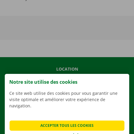
LOCATION
NOS VÉHICULES
Notre site utilise des cookies
NOS SERVICES
Ce site web utilise des cookies pour vous garantir une
AGENCES
visite optimale et améliorer votre expérience de
navigation.
APPLI
SOLUTIONS DE DÉMÉNAGEMENT
ACCEPTER TOUS LES COOKIES