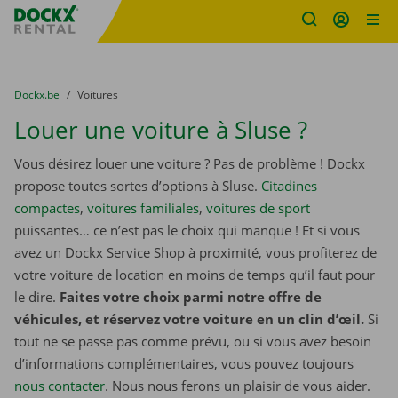
sitename
Skip content
Skip language
You are here:
du
Dockx.be
to
Voitures
Louer une voiture à Sluse ?
Vous désirez louer une voiture ? Pas de problème ! Dockx
propose toutes sortes d’options à Sluse.
Citadines
compactes
,
voitures familiales
,
voitures de sport
puissantes… ce n’est pas le choix qui manque ! Et si vous
avez un Dockx Service Shop à proximité, vous profiterez de
votre voiture de location en moins de temps qu’il faut pour
le dire.
Faites votre choix parmi notre offre de
véhicules, et réservez votre voiture en un clin d’œil.
Si
tout ne se passe pas comme prévu, ou si vous avez besoin
d’informations complémentaires, vous pouvez toujours
nous contacter
. Nous nous ferons un plaisir de vous aider.