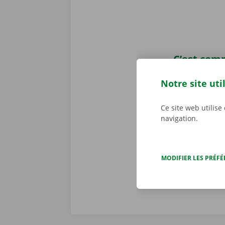
C’est comp
Aucune mauva
Notre site uti
lorsque vous 
services per
Ce site web utilise
nous constato
navigation.
problème tech
j/7 dans toute
MODIFIER LES PRÉF