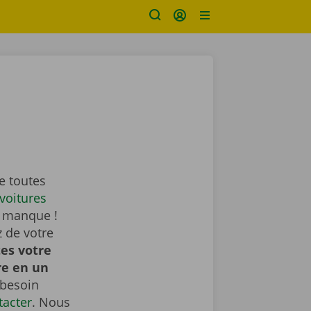
e toutes
voitures
i manque !
z de votre
tes votre
re en un
 besoin
tacter
. Nous