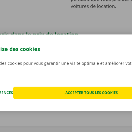
voitures de location.
ris dans le prix de location
ise surprise ne vous attendra sur notre site de Smeerebb
lise des cookies
ramènerez votre voiture de location.
La transparence des p
sonnalisés sont en effet très importants pour nous
. C’est
 des cookies pour vous garantir une visite optimale et améliorer vo
ns tout éventuel dégât avant que ne partiez avec la voiture
nique, vous profitez d’un service de dépannage disponible 
 l’Europe. Ainsi, vous rentrez toujours en toute sécurité.
ÉRENCES
ACCEPTER TOUS LES COOKIES