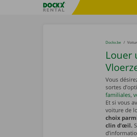
Skip content
Skip language
sitename
You are here:
du
Dockx.be
to
Voitu
Louer 
Vloerz
Vous désire
sortes d’op
familiales
,
v
Et si vous a
voiture de l
choix parmi
clin d’œil.
S
d’informati