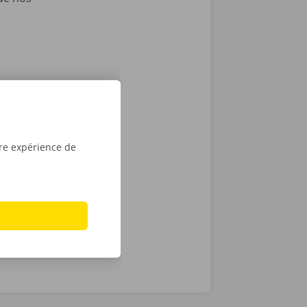
e-Vloerzegem
rix et les
 pourquoi
tre expérience de
. En cas de
24 h/24 et 7