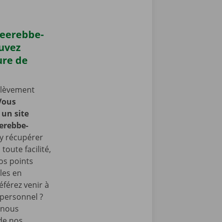
meerebbe-
uvez
ure de
nlèvement
Vous
un site
erebbe-
y récupérer
toute facilité,
os points
les en
éférez venir à
 personnel ?
 nous
de nos