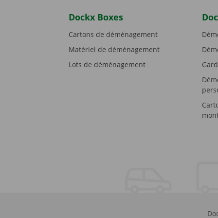
Dockx Boxes
Doc
Cartons de déménagement
Démé
Matériel de déménagement
Démé
Lots de déménagement
Gard
Démé
pers
Cart
mont
Doc