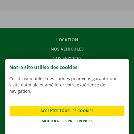
LOCATION
NOS VÉHICULES
NOS SERVICES
Notre site utilise des cookies
AGENCES
APPLI
Ce site web utilise des cookies pour vous garantir une
visite optimale et améliorer votre expérience de
SOLUTIONS DE DÉMÉNAGEMENT
navigation.
ACCEPTER TOUS LES COOKIES
CONTACTEZ NOUS
MODIFIER LES PRÉFÉRENCES
QUESTIONS FRÉQUENTES
NOUVELLES