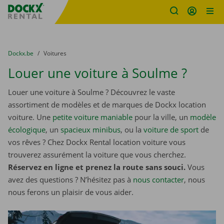
sitename
Skip content
Skip language
You are here:
du
Dockx.be
to
Voitures
Louer une voiture à Soulme ?
Louer une voiture à Soulme ? Découvrez le vaste
assortiment de modèles et de marques de Dockx location
voiture. Une
petite voiture maniable
pour la ville, un
modèle
écologique
, un
spacieux minibus
, ou la
voiture de sport
de
vos rêves ? Chez Dockx Rental location voiture vous
trouverez assurément la voiture que vous cherchez.
Réservez en ligne et prenez la route sans souci.
Vous
avez des questions ? N’hésitez pas à
nous contacter
, nous
nous ferons un plaisir de vous aider.