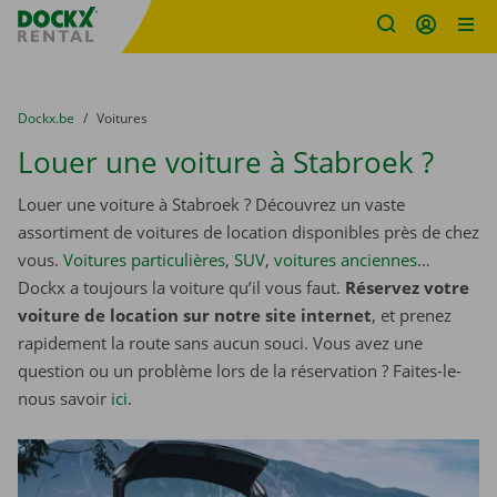
sitename
Skip content
Skip language
You are here:
du
Dockx.be
to
Voitures
Louer une voiture à Stabroek ?
Louer une voiture à Stabroek ? Découvrez un vaste
assortiment de voitures de location disponibles près de chez
vous.
Voitures particulières
,
SUV
,
voitures anciennes
…
Dockx a toujours la voiture qu’il vous faut.
Réservez votre
voiture de location sur notre site internet
, et prenez
rapidement la route sans aucun souci. Vous avez une
question ou un problème lors de la réservation ? Faites-le-
nous savoir
ici
.