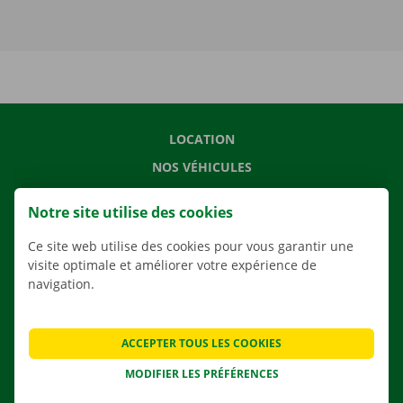
LOCATION
NOS VÉHICULES
NOS SERVICES
Notre site utilise des cookies
AGENCES
Ce site web utilise des cookies pour vous garantir une
APPLI
visite optimale et améliorer votre expérience de
SOLUTIONS DE DÉMÉNAGEMENT
navigation.
ACCEPTER TOUS LES COOKIES
CONTACTEZ NOUS
MODIFIER LES PRÉFÉRENCES
QUESTIONS FRÉQUENTES