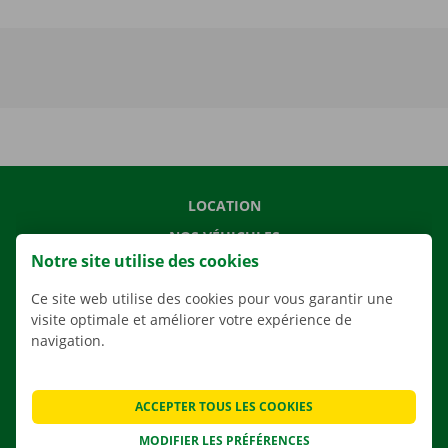
LOCATION
NOS VÉHICULES
Notre site utilise des cookies
NOS SERVICES
Ce site web utilise des cookies pour vous garantir une
AGENCES
visite optimale et améliorer votre expérience de
APPLI
navigation.
SOLUTIONS DE DÉMÉNAGEMENT
ACCEPTER TOUS LES COOKIES
MODIFIER LES PRÉFÉRENCES