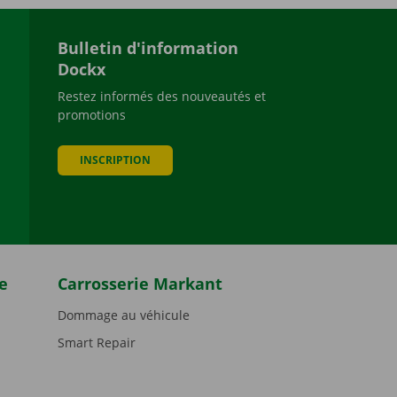
Bulletin d'information
Dockx
Restez informés des nouveautés et
promotions
be
INSCRIPTION
e
Carrosserie Markant
Dommage au véhicule
Smart Repair