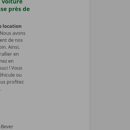
 voiture
sse près de
e location
Nous avons
ment de nos
in. Ainsi,
allier en
enez en
ouci ! Vous
éhicule ou
us profitez
.
-Bever