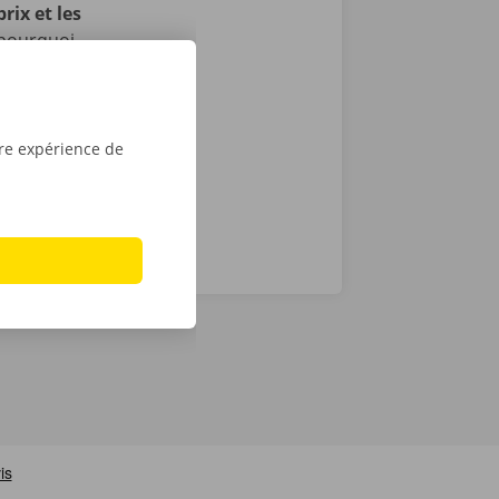
rix et les
 pourquoi
. En cas de
24 h/24 et 7
tre expérience de