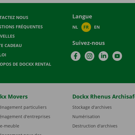
Langue
TACTEZ NOUS
STIONS FRÉQUENTES
NL
FR
EN
VELLES
Suivez-nous
TE CADEAU
Facebook
Instagram
LinkedIn
YouTu
LOI
ROPOS DE DOCKX RENTAL
kx Movers
Dockx Rhenus Archisaf
nagement particuliers
Stockage d'archives
nagement d'entreprises
Numérisation
e-meuble
Destruction d'archives