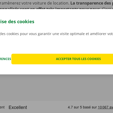
ramènerez votre voiture de location.
La transparence des p
sonnalisés sont en effet très importants pour nous
. C’est
ns tout éventuel dégât avant que ne partiez avec la voiture
lise des cookies
nique, vous profitez d’un service de dépannage disponible 
 l’Europe. Ainsi, vous rentrez toujours en toute sécurité.
 des cookies pour vous garantir une visite optimale et améliorer vo
ÉRENCES
ACCEPTER TOUS LES COOKIES