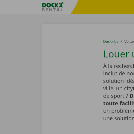
Skip content
Skip language
sitename
You are here:
du
Dockx.be
to
Voitu
Louer 
À la recherc
inclut de n
solution id
ville, un ci
de sport ?
D
toute facil
un problème
une solutio