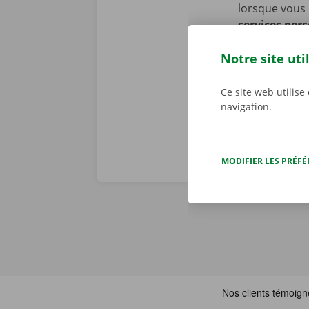
lorsque vous 
services per
nous constato
Notre site uti
problème tech
j/7 dans toute
Ce site web utilise
navigation.
MODIFIER LES PRÉF