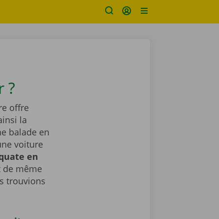
 ?
e offre
insi la
ne balade en
une voiture
équate en
ut de même
 trouvions