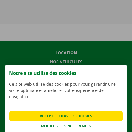
LOCATION
NOS VÉHICULES
NOS SERVICES
Notre site utilise des cookies
AGENCES
Ce site web utilise des cookies pour vous garantir une
APPLI
visite optimale et améliorer votre expérience de
navigation.
SOLUTIONS DE DÉMÉNAGEMENT
ACCEPTER TOUS LES COOKIES
MODIFIER LES PRÉFÉRENCES
CONTACTEZ NOUS