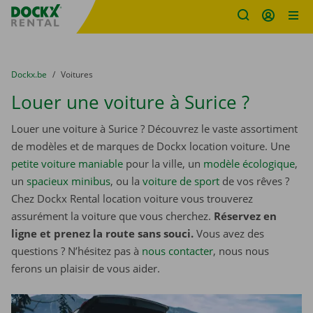
sitename
Skip content
Skip language
You are here:
du
Dockx.be
to
Voitures
Louer une voiture à Surice ?
Louer une voiture à Surice ? Découvrez le vaste assortiment
de modèles et de marques de Dockx location voiture. Une
petite voiture maniable
pour la ville, un
modèle écologique
,
un
spacieux minibus
, ou la
voiture de sport
de vos rêves ?
Chez Dockx Rental location voiture vous trouverez
assurément la voiture que vous cherchez.
Réservez en
ligne et prenez la route sans souci.
Vous avez des
questions ? N’hésitez pas à
nous contacter
, nous nous
ferons un plaisir de vous aider.