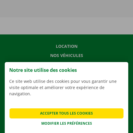
LOCATION
NOS VÉHICULES
NOS SERVICES
Notre site utilise des cookies
AGENCES
Ce site web utilise des cookies pour vous garantir une
APPLI
visite optimale et améliorer votre expérience de
SOLUTIONS DE DÉMÉNAGEMENT
navigation.
ACCEPTER TOUS LES COOKIES
CONTACTEZ NOUS
MODIFIER LES PRÉFÉRENCES
QUESTIONS FRÉQUENTES