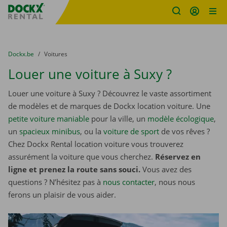
sitename
Skip content
Skip language
You are here:
du
Dockx.be
to
Voitures
Louer une voiture à Suxy ?
Louer une voiture à Suxy ? Découvrez le vaste assortiment
de modèles et de marques de Dockx location voiture. Une
petite voiture maniable
pour la ville, un
modèle écologique
,
un
spacieux minibus
, ou la
voiture de sport
de vos rêves ?
Chez Dockx Rental location voiture vous trouverez
assurément la voiture que vous cherchez.
Réservez en
ligne et prenez la route sans souci.
Vous avez des
questions ? N’hésitez pas à
nous contacter
, nous nous
ferons un plaisir de vous aider.