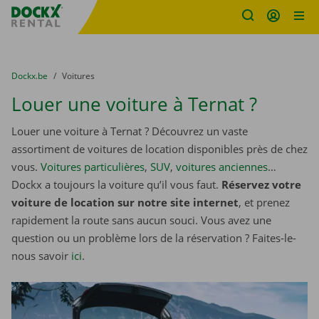
sitename
Skip content
Skip language
You are here:
du
Dockx.be
to
Voitures
Louer une voiture à Ternat ?
Louer une voiture à Ternat ? Découvrez un vaste
assortiment de voitures de location disponibles près de chez
vous.
Voitures particulières
,
SUV
,
voitures anciennes
…
Dockx a toujours la voiture qu’il vous faut.
Réservez votre
voiture de location sur notre site internet
, et prenez
rapidement la route sans aucun souci. Vous avez une
question ou un problème lors de la réservation ? Faites-le-
nous savoir
ici
.