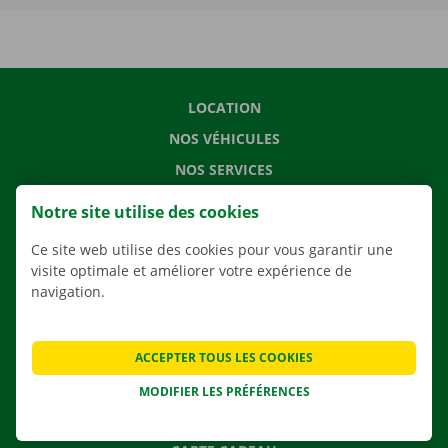
LOCATION
NOS VÉHICULES
NOS SERVICES
AGENCES
Notre site utilise des cookies
APPLI
Ce site web utilise des cookies pour vous garantir une
SOLUTIONS DE DÉMÉNAGEMENT
visite optimale et améliorer votre expérience de
navigation.
CONTACTEZ NOUS
ACCEPTER TOUS LES COOKIES
QUESTIONS FRÉQUENTES
MODIFIER LES PRÉFÉRENCES
NOUVELLES