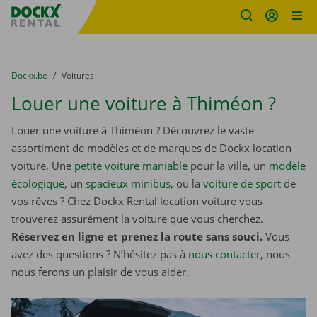
sitename
Skip content
Skip language
You are here:
du
Dockx.be
to
Voitures
Louer une voiture à Thiméon ?
Louer une voiture à Thiméon ? Découvrez le vaste
assortiment de modèles et de marques de Dockx location
voiture. Une
petite voiture maniable
pour la ville, un
modèle
écologique
, un
spacieux minibus
, ou la
voiture de sport
de
vos rêves ? Chez Dockx Rental location voiture vous
trouverez assurément la voiture que vous cherchez.
Réservez en ligne et prenez la route sans souci.
Vous
avez des questions ? N’hésitez pas à
nous contacter
, nous
nous ferons un plaisir de vous aider.