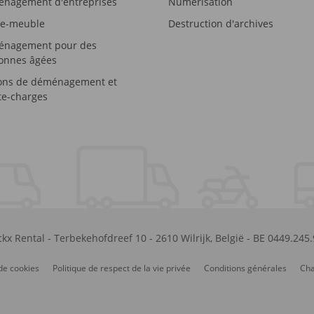
nagement d'entreprises
Numérisation
e-meuble
Destruction d'archives
nagement pour des
onnes âgées
ons de déménagement et
e-charges
kx Rental
-
Terbekehofdreef 10
-
2610
Wilrijk
,
België
-
BE 0449.245
de cookies
Politique de respect de la vie privée
Conditions générales
Cha