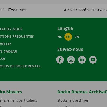
Langue
TACTEZ NOUS
STIONS FRÉQUENTES
NL
FR
EN
VELLES
Suivez-nous
TE CADEAU
Facebook
Instagram
LinkedIn
YouTu
LOI
ROPOS DE DOCKX RENTAL
kx Movers
Dockx Rhenus Archisaf
nagement particuliers
Stockage d'archives