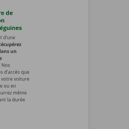
re de
on
éguines
t d’une
Récupérez
 dans un
e
.
Nos
les d’accès que
 votre voiture
re ou en
pourrez même
nt la durée