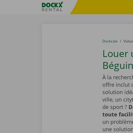
Skip content
Skip language
sitename
You are here:
du
Dockx.be
to
Voitu
Louer 
Béguin
À la recher
offre inclu
solution id
ville, un ci
de sport ?
D
toute facil
un problème
une solutio