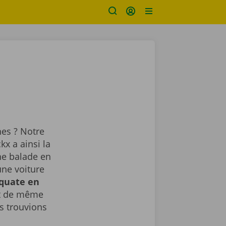
nes ? Notre
x a ainsi la
ne balade en
une voiture
équate en
ut de même
 trouvions