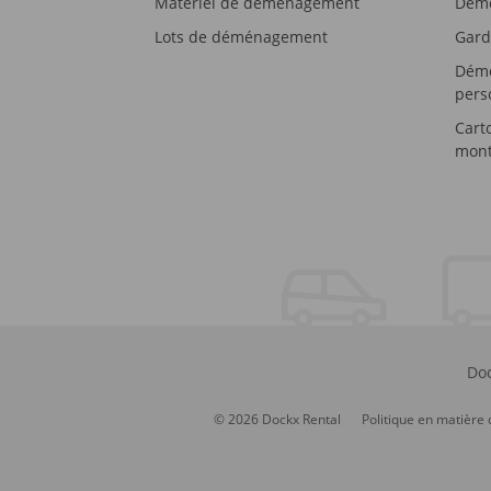
Matériel de déménagement
Démé
Lots de déménagement
Gard
Démé
pers
Cart
mont
Doc
© 2026 Dockx Rental
Politique en matière 