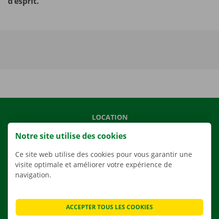
d’esprit.
LOCATION
NOS VÉHICULES
Notre site utilise des cookies
NOS SERVICES
Ce site web utilise des cookies pour vous garantir une
AGENCES
visite optimale et améliorer votre expérience de
navigation.
APPLI
SOLUTIONS DE DÉMÉNAGEMENT
ACCEPTER TOUS LES COOKIES