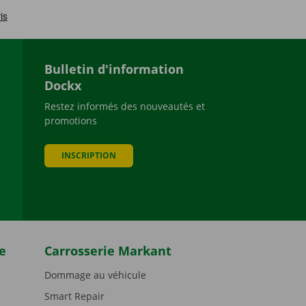
Bulletin d'information
Dockx
Restez informés des nouveautés et
promotions
be
INSCRIPTION
e
Carrosserie Markant
Dommage au véhicule
Smart Repair