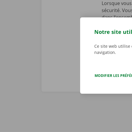
Lorsque vous 
sécurité. Vou
dans l’ensemb
chez Dockx, v
Notre site uti
début de la l
preniez le vol
véritables pr
Ce site web utilise
navigation.
MODIFIER LES PRÉF