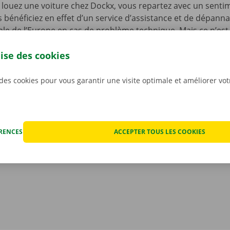
louez une voiture chez Dockx, vous repartez avec un senti
s bénéficiez en effet d’un service d’assistance et de dépann
le de l’Europe en cas de problème technique. Mais ce n’est 
ous n’avez pas à vous inquiéter des éventuels frais imprévus
lise des cookies
ocation. Nous constatons l’état de la voiture ensemble avan
ant.
Pour nous, la transparence et un service personnali
iorités.
 des cookies pour vous garantir une visite optimale et améliorer vo
ÉRENCES
ACCEPTER TOUS LES COOKIES