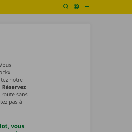
 Vous
Dockx
ltez notre
.
Réservez
a route sans
tez pas à
lot, vous