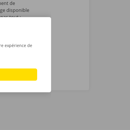
ment de
age disponible
pas tout :
 après le
t que vous
sé sont de
tre expérience de