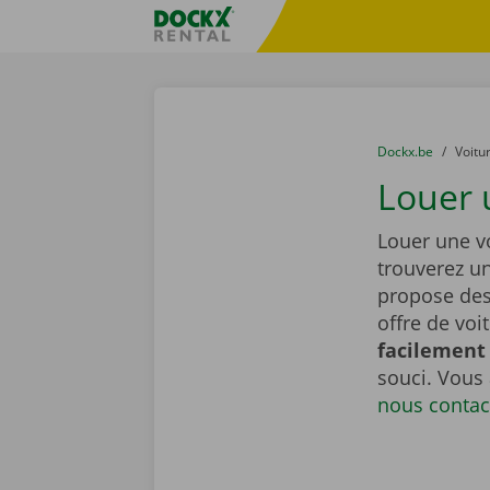
Skip content
Skip language
sitename
You are here:
du
Dockx.be
to
Voitu
Louer u
Louer une vo
trouverez u
propose de
offre de voi
facilement 
souci. Vous
nous contac