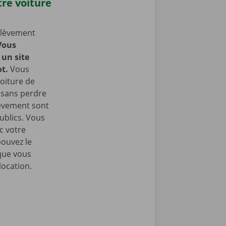
re voiture
nlèvement
Vous
un site
t.
Vous
oiture de
t sans perdre
lèvement sont
ublics. Vous
c votre
pouvez le
que vous
location.