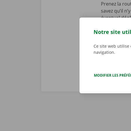
Prenez la rou
savez qu’il n
éventuel dégâ
une copie nu
Notre site uti
personnalisé
d’une panne t
dépannage dis
Ce site web utilise
navigation.
MODIFIER LES PRÉF