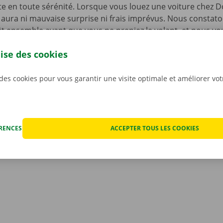
te en toute sérénité. Lorsque vous louez une voiture chez D
’y aura ni mauvaise surprise ni frais imprévus. Nous constat
t ensemble avant que vous ne preniez le volant, et nous v
mérique du rapport.
La transparence des prix et les servic
lise des cookies
s sont notre priorité absolue.
Et si vous êtes tout de mêm
echnique, vous pourrez compter sur notre service d’assist
ponible 24 h/24 et 7 j/7.
 des cookies pour vous garantir une visite optimale et améliorer vo
ÉRENCES
ACCEPTER TOUS LES COOKIES