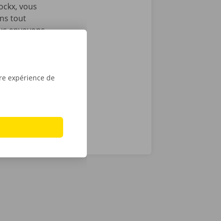
ockx, vous
ons tout
ous envoyons
es
e victime
ance et de
tre expérience de