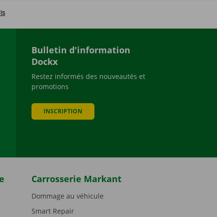
Bulletin d'information
Dockx
Restez informés des nouveautés et
promotions
be
INSCRIPTION
e
Carrosserie Markant
Dommage au véhicule
Smart Repair