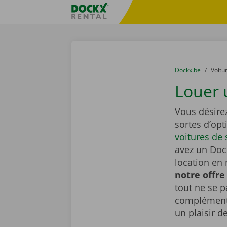
Skip content
Skip language
sitename
You are here:
du
Dockx.be
to
Voitu
Louer 
Vous désire
sortes d’opt
voitures de 
avez un Dock
location en 
notre offre
tout ne se 
complémenta
un plaisir d