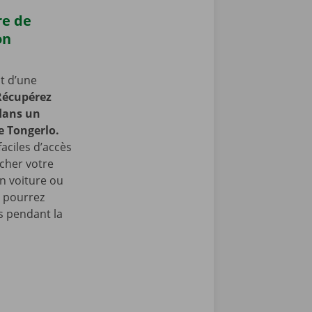
re de
on
t d’une
Récupérez
 dans un
e Tongerlo.
faciles d’accès
cher votre
en voiture ou
s pourrez
 pendant la