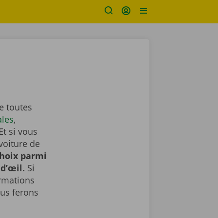
e toutes
ales
,
Et si vous
voiture de
choix parmi
d’œil.
Si
ormations
us ferons