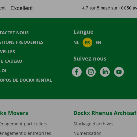
Langue
TACTEZ NOUS
STIONS FRÉQUENTES
NL
FR
EN
VELLES
Suivez-nous
TE CADEAU
Facebook
Instagram
LinkedIn
YouTu
LOI
ROPOS DE DOCKX RENTAL
kx Movers
Dockx Rhenus Archisaf
nagement particuliers
Stockage d'archives
nagement d'entreprises
Numérisation